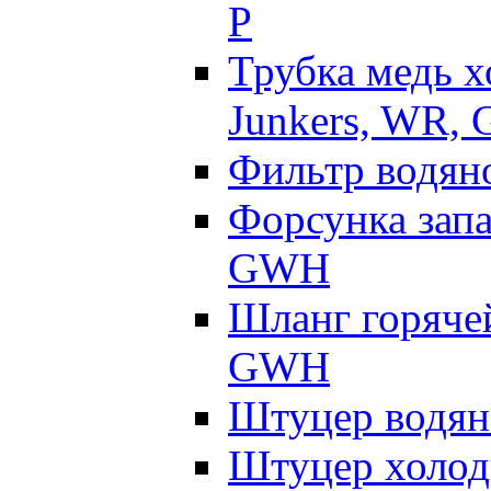
P
Трубка медь 
Junkers, WR,
Фильтр водяно
Форсунка запа
GWH
Шланг горячей
GWH
Штуцер водян
Штуцер холод