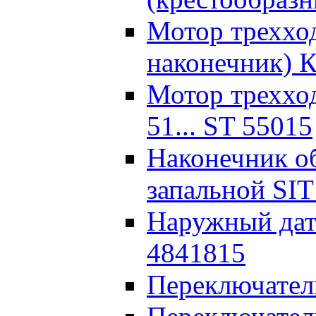
Мотор треххо
наконечник) 
Мотор треххо
51... ST 55015
Наконечник о
запальной SI
Наружный дат
4841815
Переключатель