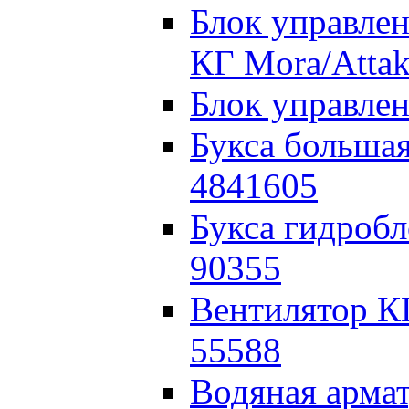
Блок управлен
КГ Mora/Atta
Блок управле
Букса больша
4841605
Букса гидроб
90355
Вентилятор К
55588
Водяная армат