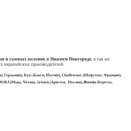
ия и газовых колонок в Нижнем Новгороде
, а так же
х европейских производителей.
т, Германия), Baxi (Бакси, Италия), Chaffoteaux
(Шафутекс, Франция),
 MORA (Мора, Чехия), Ariston (Аристон, Италия),
Beretta
(Беретта,