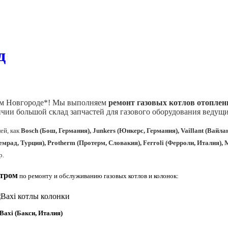
д
м Новгороде*! Мы выполняем
ремонт газовых котлов отоплен
чии большой склад запчастей для газового оборудования
ведущи
ей, как
Bosch (Бош, Германия), Junkers (Юнкерс, Германия), Vaillant (Вайлан
емрад, Турция), Protherm (Протерм, Словакия), Ferroli (Ферроли, Италия),
р.
нтром
по ремонту и обслуживанию газовых котлов и колонок:
Baxi (Бакси, Италия)