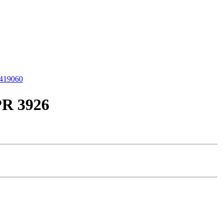
8419060
PR 3926