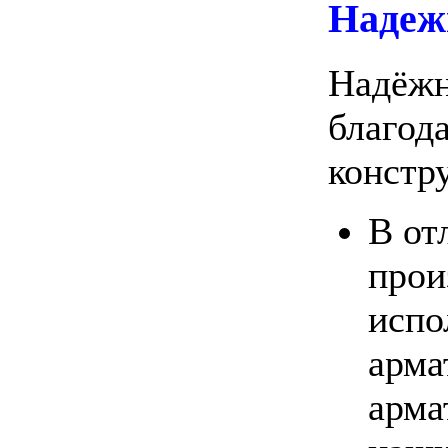
Надеж
Надёжн
благод
констр
В от
прои
испо
арма
арма