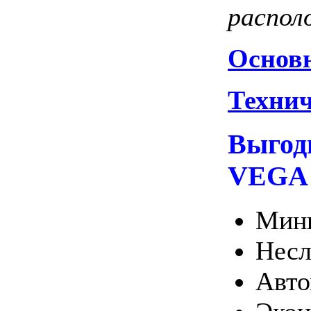
распол
Основн
Технич
Выгод
VEGA
Мини
Несл
Авто