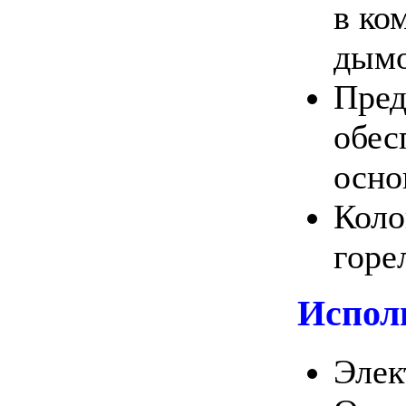
в ко
дымо
Пред
обес
осно
Коло
горе
Испол
Элек