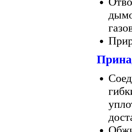
Отво
дымо
газо
Прир
Прина
Соед
гибк
упло
дост
Обжи