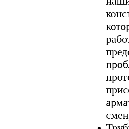
наши
конс
кото
рабо
пред
проб
прот
прис
арма
смен
Труб