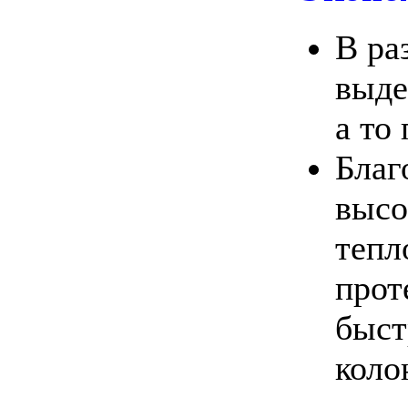
В ра
выде
а то
Благ
высо
тепл
прот
быст
коло