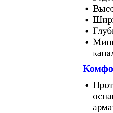
Высо
Шири
Глуб
Мини
кана
Комфо
Прот
осна
арма