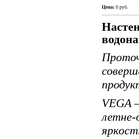
Цена:
0 руб.
Настен
водон
Проточ
соверш
продук
VEGA –
летне-
яркост