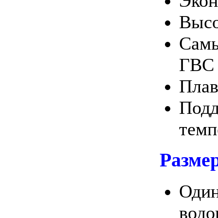
Экон
Высо
Самы
ГВС
Плав
Подд
темп
Разме
Один
водо