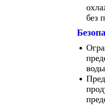
охла
без 
Безоп
Огра
пред
воды
Пред
прод
пред