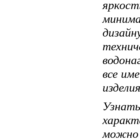
яркост
минима
дизайн
технич
водона
все им
изделия
Узнать
характ
можно 