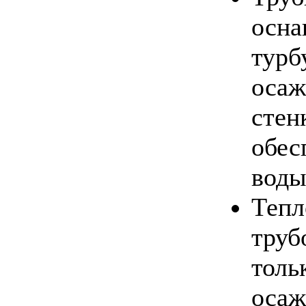
осна
турб
осаж
стен
обес
воды
Тепл
труб
толь
осаж