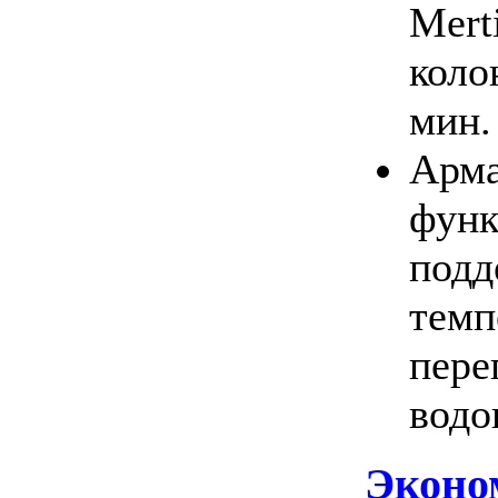
Mert
коло
мин.
Арма
функ
подд
темп
пере
водо
Эконо