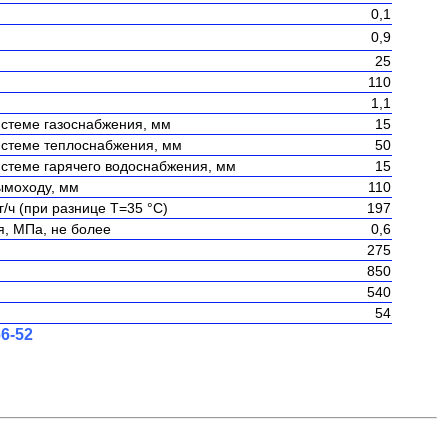
0,1
0,9
25
110
1,1
истеме газоснабжения, мм
15
истеме теплоснабжения, мм
50
истеме гарячего водоснабжения, мм
15
ымоходу, мм
110
/ч (при разнице Т=35 °С)
197
я, МПа, не более
0,6
275
850
540
54
6-52